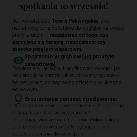
spotkania 10 września!
Jak wykorzystać
Teorię Poliwagalną
jako
neurobiologiczną podstawę do pogłębiania swojej
pracy z ludźmi –
niezależnie od tego, czy
zajmujesz się terapią, nauczaniem czy
szeroko pojętym wsparciem.
Spojrzenie w głąb swojej praktyki
zawodowej:
Dowiesz się, jak lepiej klasyfikować reakcje i jak
wspierać je w bardziej ukierunkowany sposób –
bo rozumiesz, co naprawdę dzieje się w układzie
nerwowym.
Zrozumienie zamiast zgadywania:
Dlaczego ktoś reaguje wycofaniem się? Dlaczego
relacja może stać się wyzwaniem?
Posiadając wiedzę na temat Teorii Poliwagalnej,
znajdziesz odpowiedzi na te pytania i nowe
ścieżki docierania do rozwiązań.