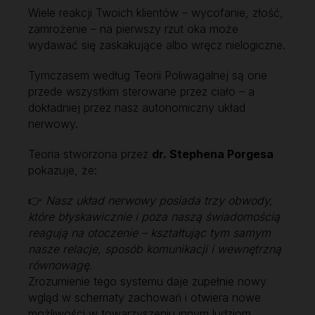
Wiele reakcji Twoich klientów – wycofanie, złość,
zamrożenie – na pierwszy rzut oka może
wydawać się zaskakujące albo wręcz nielogiczne.
Tymczasem według Teorii Poliwagalnej są one
przede wszystkim sterowane przez ciało – a
dokładniej przez nasz autonomiczny układ
nerwowy.
Teoria stworzona przez
dr. Stephena Porgesa
pokazuje, że:
👉
Nasz układ nerwowy posiada trzy obwody,
które błyskawicznie i poza naszą świadomością
reagują na otoczenie – kształtując tym samym
nasze relacje, sposób komunikacji i wewnętrzną
równowagę.
Zrozumienie tego systemu daje zupełnie nowy
wgląd w schematy zachowań i otwiera nowe
możliwości w towarzyszeniu innym ludziom.