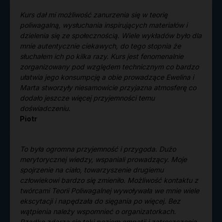
Kurs dał mi możliwość zanurzenia się w teorię
poliwagalną, wysłuchania inspirujących materiałów i
dzielenia się ze społecznością. Wiele wykładów było dla
mnie autentycznie ciekawych, do tego stopnia że
słuchałem ich po kilka razy. Kurs jest fenomenalnie
zorganizowany pod względem technicznym co bardzo
ułatwia jego konsumpcję a obie prowadzące Ewelina i
Marta stworzyły niesamowicie przyjazna atmosferę co
dodało jeszcze więcej przyjemności temu
doświadczeniu.
Piotr
To była ogromna przyjemność i przygoda. Dużo
merytorycznej wiedzy, wspaniali prowadzący. Moje
spojrzenie na ciało, towarzyszenie drugiemu
człowiekowi bardzo się zmieniło. Możliwość kontaktu z
twórcami Teorii Poliwagalnej wywoływała we mnie wiele
ekscytacji i napędzała do sięgania po więcej. Bez
wątpienia należy wspomnieć o organizatorkach.
Rzadko zdarza się taki poziom empatii i zatroszczenia