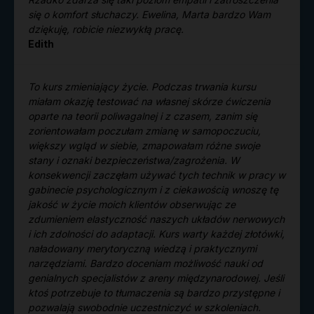
się o komfort słuchaczy. Ewelina, Marta bardzo Wam
dziękuję, robicie niezwykłą pracę.
Edith
To kurs zmieniający życie. Podczas trwania kursu
miałam okazję testować na własnej skórze ćwiczenia
oparte na teorii poliwagalnej i z czasem, zanim się
zorientowałam poczułam zmianę w samopoczuciu,
większy wgląd w siebie, zmapowałam różne swoje
stany i oznaki bezpieczeństwa/zagrożenia. W
konsekwencji zaczęłam używać tych technik w pracy w
gabinecie psychologicznym i z ciekawością wnoszę tę
jakość w życie moich klientów obserwując ze
zdumieniem elastyczność naszych układów nerwowych
i ich zdolności do adaptacji. Kurs warty każdej złotówki,
naładowany merytoryczną wiedzą i praktycznymi
narzędziami. Bardzo doceniam możliwość nauki od
genialnych specjalistów z areny międzynarodowej. Jeśli
ktoś potrzebuje to tłumaczenia są bardzo przystępne i
pozwalają swobodnie uczestniczyć w szkoleniach.